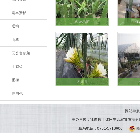
南丰蜜桔
火龙果苗
火
櫻桃
山羊
无公害蔬菜
土鸡蛋
杨梅
火龙果
突围桃
春蜜桃
网站导航
主办单位：江西俊丰休闲生态农业发展有
联系电话：0701-5718666
赣