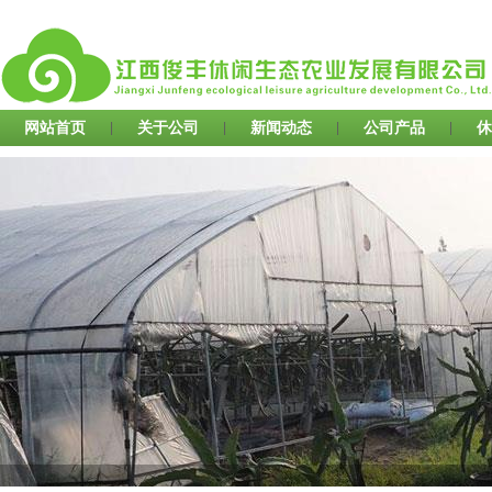
网站首页
|
关于公司
|
新闻动态
|
公司产品
|
休