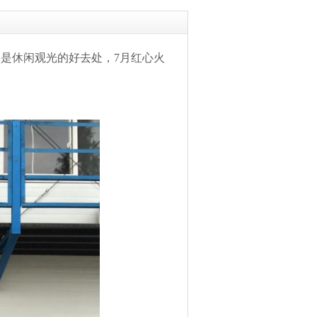
是休闲观光的好去处，7月红心火