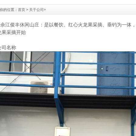
你的位置：
首页
>
关于公司
>
余江俊丰休闲山庄：是以餐饮、红心火龙果采摘、垂钓为一体，
龙果采摘开始
公司名称